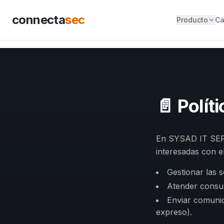
connecta
sec
Producto
Ca
📄
Polít
En SYSAD IT SERV
interesadas con el
Gestionar las s
Atender consul
Enviar comunic
expreso).