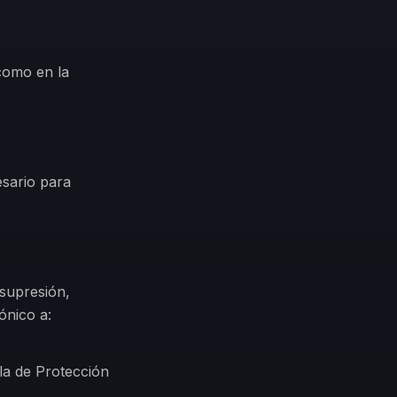
 como en la
esario para
 supresión,
ónico a:
la de Protección