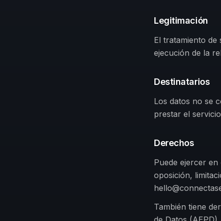
Legitimación
El tratamiento de
ejecución de la r
Destinatarios
Los datos no se c
prestar el servicio
Derechos
Puede ejercer en 
oposición, limitac
hello@connectas
También tiene de
de Datos (AEPD).