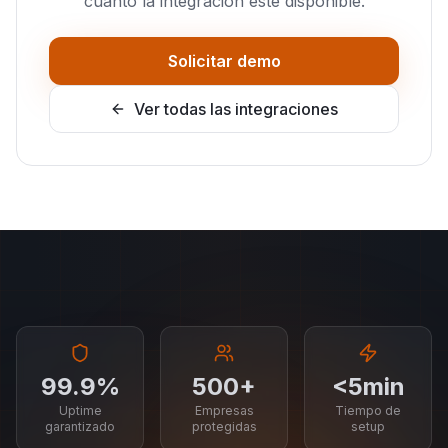
cuanto la integración esté disponible.
Solicitar demo
Ver todas las integraciones
99.9%
500+
<5min
Uptime
Empresas
Tiempo de
garantizado
protegidas
setup