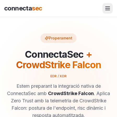
connecta
sec
Properament
ConnectaSec
+
CrowdStrike Falcon
EDR / XDR
Estem preparant la integració nativa de
ConnectaSec amb
CrowdStrike Falcon
.
Aplica
Zero Trust amb la telemetria de CrowdStrike
Falcon: postura de l'endpoint, risc dinàmic i
resposta automatitzada.