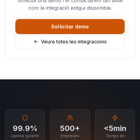
Sol·licita una demo i et contactarem tan aviat
com la integració estigui disponible.
Sol·licitar demo
Veure totes les integracions
99.9%
500+
<5min
Uptime garantit
Empreses
Temps de