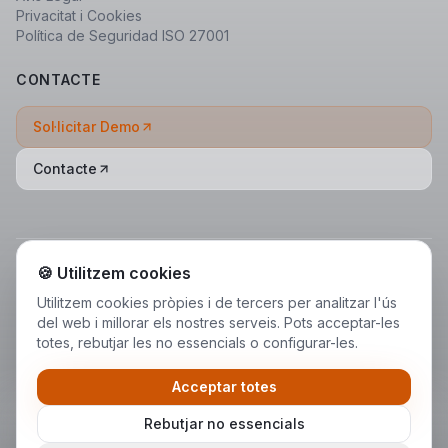
Privacitat i Cookies
Política de Seguridad ISO 27001
CONTACTE
Sol·licitar Demo
Contacte
🍪 Utilitzem cookies
Utilitzem cookies pròpies i de tercers per analitzar l'ús
del web i millorar els nostres serveis. Pots acceptar-les
totes, rebutjar les no essencials o configurar-les.
Acceptar totes
Rebutjar no essencials