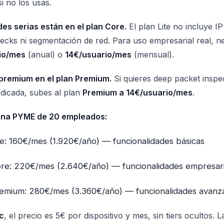
i no los usas.
es serias están en el plan Core.
El plan Lite no incluye IP 
ecks ni segmentación de red. Para uso empresarial real, ne
io/mes
(anual) o
14€/usuario/mes
(mensual).
premium en el plan Premium.
Si quieres deep packet inspec
edicada, subes al plan
Premium a 14€/usuario/mes
.
 una PYME de 20 empleados:
e: 160€/mes (1.920€/año) — funcionalidades básicas
re: 220€/mes (2.640€/año) — funcionalidades empresari
emium: 280€/mes (3.360€/año) — funcionalidades avanz
c
, el precio es 5€ por dispositivo y mes, sin tiers ocultos. 