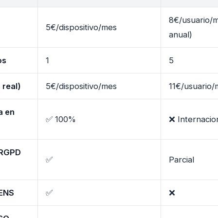
8€/usuario/m
5€/dispositivo/mes
anual)
os
1
5
 real)
5€/dispositivo/mes
11€/usuario/
a en
✅ 100%
❌ Internacio
 RGPD
✅
Parcial
 ENS
✅
❌