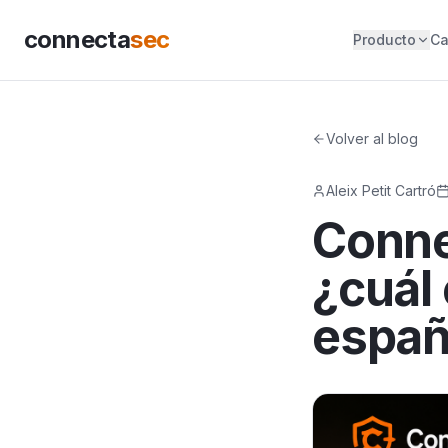
connecta
sec
Producto
Ca
Volver al blog
Aleix Petit Cartró
Conne
¿cuál
españ