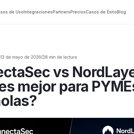
sos de Uso
Integraciones
Partners
Precios
Casos de Éxito
Blog
13 de mayo de 2026
8
min de lectura
ctaSec vs NordLaye
 es mejor para PYME
olas?