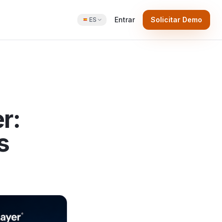
Entrar
Solicitar Demo
ES
r:
s