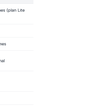
es (plan Lite
mes
nal