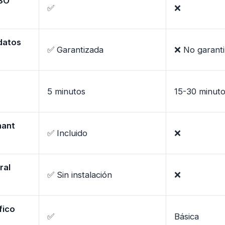
ISO
✅
❌
datos
✅ Garantizada
❌ No garant
5 minutos
15-30 minut
nant
✅ Incluido
❌
ral
✅ Sin instalación
❌
fico
✅
Básica