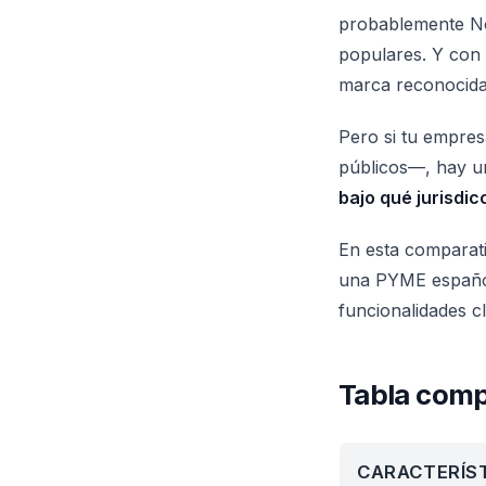
probablemente No
populares. Y con
marca reconocida,
Pero si tu empres
públicos—, hay u
bajo qué jurisdi
En esta comparati
una PYME española
funcionalidades c
Tabla comp
CARACTERÍS