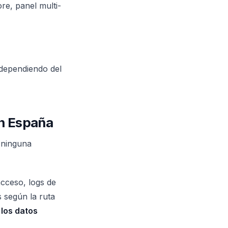
re, panel multi-
dependiendo del
en España
 ninguna
acceso, logs de
s según la ruta
 los datos