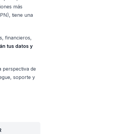
iones más
PN), tiene una
, financieros,
án tus datos y
a perspectiva de
iegue, soporte y
R