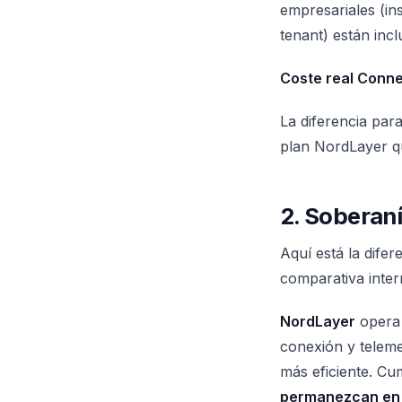
empresariales (in
tenant) están incl
Coste real Conne
La diferencia pa
plan NordLayer qu
2. Soberaní
Aquí está la dife
comparativa inter
NordLayer
opera 
conexión y teleme
más eficiente. Cu
permanezcan en E